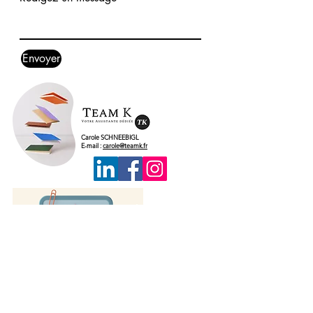
Envoyer
Carole SCHNEEBIGL
E-mail :
carole@teamk.fr